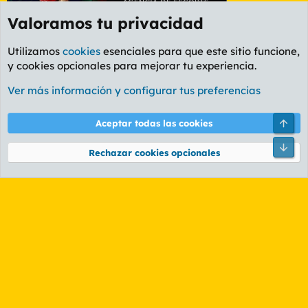
Valoramos tu privacidad
Utilizamos
cookies
esenciales para que este sitio funcione,
y cookies opcionales para mejorar tu experiencia.
Etiquetas
Ver más información y configurar tus preferencias
Cookies
PL OLDSTYLE AMARILLO
Cambiar fuente
Español (ES)
Arri
Aceptar todas las cookies
Contáctanos
Términos y reglas
Política de privacidad
Ayuda
R
Pie
S
Rechazar cookies opcionales
S
®
Community platform by XenForo
© 2010-2026 XenForo Ltd.