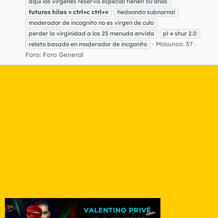
aquí los vírgenes reserva especial tienen 50 años
futuros
hilos
=
ctrl+c
ctrl+v
hedoondo subnornal
moderador de incognito no es virgen de culo
perder la virginidad a los 25 menuda envida
pl
=
shur 2.0
Masunos: 37
relato basado en moderador de incgonito
Foro:
Foro General