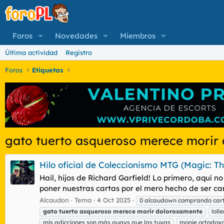
Foros
Novedades
Miembros
Última actividad
Registro
Foros
Etiquetas
gato tuerto asqueroso merece morir
Hilo oficial de Coleccionismo MTG (Magic: Th
Hail, hijos de Richard Garfield! Lo primero, aquí n
poner nuestras cartas por el mero hecho de ser cara
Alcaudon
Tema
4 Oct 2025
0 alcaudown comprando carto
gato
tuerto
asqueroso
merece
morir
dolorosamente
loll
mis adicciones son más guays que las tuyas
monje ortodox