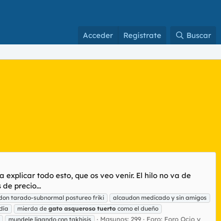
Acceder
Regístrate
Buscar
 explicar todo esto, que os veo venir. El hilo no va de
de precio...
udon tarado-subnormal postureo friki
alcaudon medicado y sin amigos
día
mierda de
gato
asqueroso
tuerto
como el dueño
Masunos: 299
Foro:
Foro Ocio y
mundele ligando con takhisis