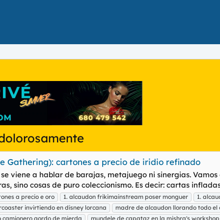
 dolorosamente
e Gathering): cartones a precio de iridio refinado
o se viene a hablar de barajas, metajuego ni sinergias. Vamos a
s, sino cosas de puro coleccionismo. Es decir: cartas infladas 
nes a precio e oro
1. alcaudon frikimainstream poser monguer
1. alca
ercoaster invirtiendo en disney lorcana
madre de alcaudon llorando todo el 
o camionero gordo de mierda
mundele de capataz en la mishra's workshop