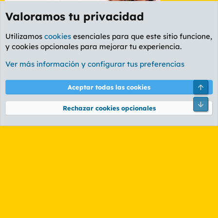
Valoramos tu privacidad
Utilizamos
cookies
esenciales para que este sitio funcione,
y cookies opcionales para mejorar tu experiencia.
Etiquetas
Ver más información y configurar tus preferencias
Cookies
PL OLDSTYLE AMARILLO
Cambiar fuente
Español (ES)
Arri
Aceptar todas las cookies
Contáctanos
Términos y reglas
Política de privacidad
Ayuda
R
Pie
S
Rechazar cookies opcionales
S
®
Community platform by XenForo
© 2010-2026 XenForo Ltd.