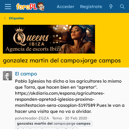
Acceder
Regístrate
Etiquetas
gonzalez martin del campo>jorge campos
El campo
Pablo Iglesias ha dicho a los agricultores lo mismo
que Torra, que hacen bien en "apretar".
https://okdiario.com/espana/agricultores-
responden-apretad-iglesias-proxima-
manifestacion-sera-casoplon-5197589 Pues le van a
hacer una visita que no va a olvidar.
polveteador-ZGZA
Tema
20 Feb 2020
gonzalez
martin
del
campo>jorge
campos