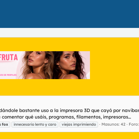
ándole bastante uso a la impresora 3D que cayó por naviban.
omentar qué usáis, programas, filamentos, impresoras...
Masunos: 42
Foro
s
fox
innecesario lento y caro
viejas imprimiendo