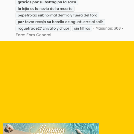
gracias
por
su
bsttag
pa
la
saca
la
lejía es
la
novia de
la
muerte
pepetrolax
su
bnormal dentro y fuera del foro
por
favor recoja
su
botella de aguafuerte al salir
Masunos: 308
roguetrade27 chivato y chupi
sin filtros
Foro:
Foro General