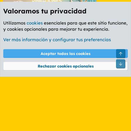
Valoramos tu privacidad
Utilizamos
cookies
esenciales para que este sitio funcione,
y cookies opcionales para mejorar tu experiencia.
Etiquetas
Ver más información y configurar tus preferencias
Cookies
PL OLDSTYLE AMARILLO
Cambiar fuente
Español (ES)
Arri
Aceptar todas las cookies
Contáctanos
Términos y reglas
Política de privacidad
Ayuda
R
Pie
S
Rechazar cookies opcionales
S
®
Community platform by XenForo
© 2010-2026 XenForo Ltd.