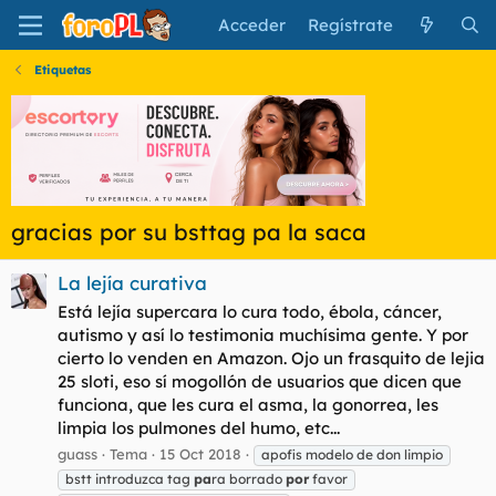
Acceder
Regístrate
Etiquetas
gracias por su bsttag pa la saca
La lejía curativa
Está lejía supercara lo cura todo, ébola, cáncer,
autismo y así lo testimonia muchísima gente. Y por
cierto lo venden en Amazon. Ojo un frasquito de lejia
25 sloti, eso sí mogollón de usuarios que dicen que
funciona, que les cura el asma, la gonorrea, les
limpia los pulmones del humo, etc...
guass
Tema
15 Oct 2018
apofis modelo de don limpio
bstt introduzca tag
pa
ra borrado
por
favor