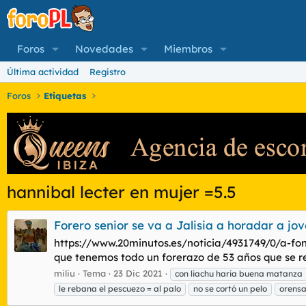
Foros
Novedades
Miembros
Última actividad
Registro
Foros
Etiquetas
hannibal lecter en mujer =5.5
Forero senior se va a Jalisia a horadar a j
https://www.20minutos.es/noticia/4931749/0/a-f
que tenemos todo un forerazo de 53 años que se rec
miliu
Tema
23 Dic 2021
con liachu haria buena matanza
le rebana el pescuezo = al palo
no se cortó un pelo
orens