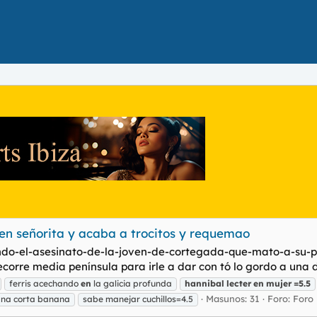
oven señorita y acaba a trocitos y requemao
ondo-el-asesinato-de-la-joven-de-cortegada-que-mato-a-su-
orre media península para irle a dar con tó lo gordo a una du
ferris acechando
en
la galicia profunda
hannibal
lecter
en
mujer
=5.5
Masunos: 31
Foro:
Foro
ana corta banana
sabe manejar cuchillos=4.5