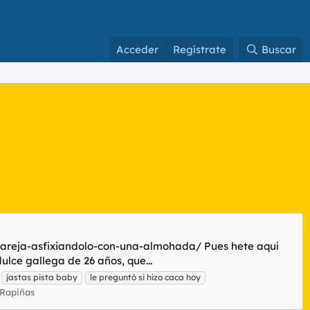
Acceder
Regístrate
Buscar
pareja-asfixiandolo-con-una-almohada/ Pues hete aquí
lce gallega de 26 años, que...
jastas pista baby
le preguntó si hizo caca hoy
 Rapiñas