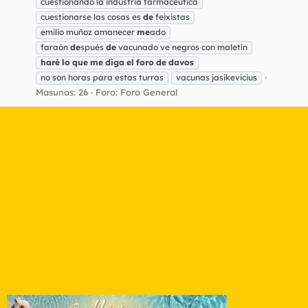
cuestionando la industria farmacéutica
cuestionarse las cosas es
de
feixistas
emilio muñoz amanecer
me
ado
faraón
de
spués
de
vacunado ve negros con maletín
haré
lo
que
me
diga
el
foro
de
davos
no son horas para estas turras
vacunas jasikevicius
Masunos: 26
Foro:
Foro General