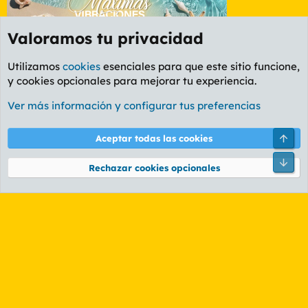
Valoramos tu privacidad
Utilizamos
cookies
esenciales para que este sitio funcione,
y cookies opcionales para mejorar tu experiencia.
Etiquetas
Ver más información y configurar tus preferencias
Cookies
PL OLDSTYLE AMARILLO
Cambiar fuente
Español (ES)
Arri
Aceptar todas las cookies
Contáctanos
Términos y reglas
Política de privacidad
Ayuda
R
Pie
S
Rechazar cookies opcionales
S
®
Community platform by XenForo
© 2010-2026 XenForo Ltd.