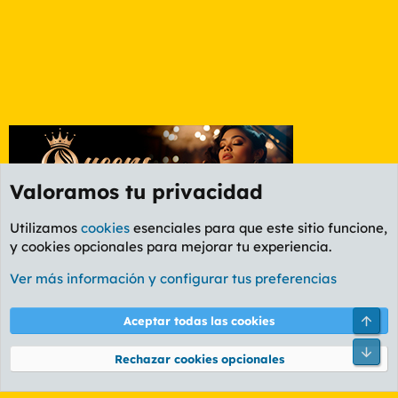
Valoramos tu privacidad
Utilizamos
cookies
esenciales para que este sitio funcione,
y cookies opcionales para mejorar tu experiencia.
Etiquetas
Ver más información y configurar tus preferencias
Cookies
PL OLDSTYLE AMARILLO
Cambiar fuente
Español (ES)
Arri
Aceptar todas las cookies
Contáctanos
Términos y reglas
Política de privacidad
Ayuda
R
Pie
S
Rechazar cookies opcionales
S
®
Community platform by XenForo
© 2010-2026 XenForo Ltd.