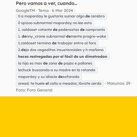
Pero vamos a ver, cuando...
GoogleTM
Tema
6 Mar 2024
0 a moporday le gustaría sumar algo
de
cerebro
0 spizoo subnormal moporday no lee esto
1. caldoset votante
de
pederastas
de
compromís
1.
de
nny_crane subnormal
de
mente progre-woke
1.caldoset termina
de
trabajar entra al foro
2.
de
ja dos cagaditas insustanciales y h mañana
heces
restregadas
por
el
fósil
de
un
dimetrodon
la hija es mas
de
zona
de
pajas e pollones
lechuck buscando a su madre en la rotonda
moporday y su idiocia
de
saforada
Masunos: 29
oread: te huele
el
coño a meados; lávate cerda
Foro:
Foro General