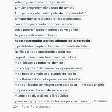
'edelgays se ofrece a tragar su lefa
1. mujer progrefeminista puta
de
semete
1. mujer progrefeminista puta
de
torquemada2.0
a moporday se le divorciaron los cromosomas
cenobito cynvorciado pagando pensión
curro putero flipado mentiroso calvo gañán
felipe vi<<felipe miñambres
heces
restregadas
por
las
sábanas
de
la
zarzuela
hija
de
haba acepta cobrar en maravedís
de
la
tón
la
hija
de
l haba opositando a paja real
llegó el momento
de
froilan motherfuckers
max "bíceps
de
babuíno"
de
mian
max "cejijúntez"
de
mian se hace popó encima
max bebe champín en el cumple
de
joselín
max flotando boca abajo en piscina
de
bolas
max san jacobo con viagra para paja seca
me bajo en pitis
moporday se divorció
de
su cerebro
mundele se divorció en
la
ii répública
Masunos:
yonoloestoy: gitano con barba pelopolla asqueroso
204
Foro:
Foro General