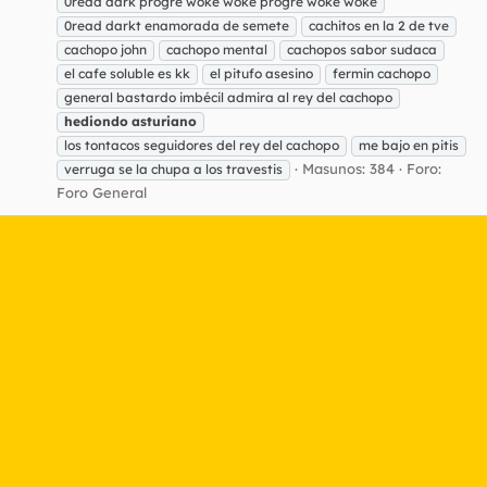
0read dark progre woke woke progre woke woke
0read darkt enamorada de semete
cachitos en la 2 de tve
cachopo john
cachopo mental
cachopos sabor sudaca
el cafe soluble es kk
el pitufo asesino
fermin cachopo
general bastardo imbécil admira al rey del cachopo
hediondo
asturiano
los tontacos seguidores del rey del cachopo
me bajo en pitis
Masunos: 384
Foro:
verruga se la chupa a los travestis
Foro General