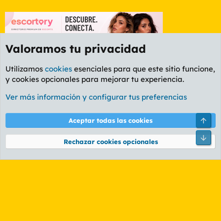
Valoramos tu privacidad
Utilizamos
cookies
esenciales para que este sitio funcione,
y cookies opcionales para mejorar tu experiencia.
Etiquetas
Ver más información y configurar tus preferencias
Cookies
PL OLDSTYLE AMARILLO
Cambiar fuente
Español (ES)
Arri
Aceptar todas las cookies
Contáctanos
Términos y reglas
Política de privacidad
Ayuda
R
Pie
S
Rechazar cookies opcionales
S
®
Community platform by XenForo
© 2010-2026 XenForo Ltd.