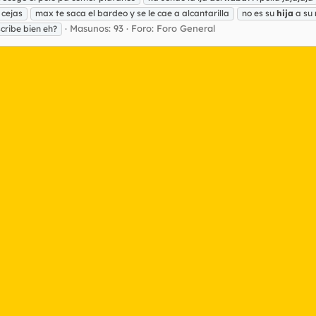
 cejas
max te saca el bardeo y se le cae a alcantarilla
no es su
hija
a su 
Masunos: 93
Foro:
Foro General
scribe bien eh?