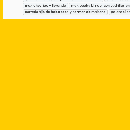
max ahostiao y llorando
max peaky blinder con cuchillas en
norteño hijo
de
haba
seca y carmen
de
mairena
pa eso si e