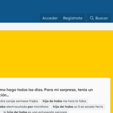
Acceder
Regístrate
Buscar
mo hago todos los días. Para mi sorpresa, tenía un
ión...
dre coraje sermesa frejka
hija
de
haba
me toca la faba
aba
electrocutada
por
micrófono
hija
de
l
haba
un 0 en escala ferris
la
hija
de
l
haba
es una estupenda persona