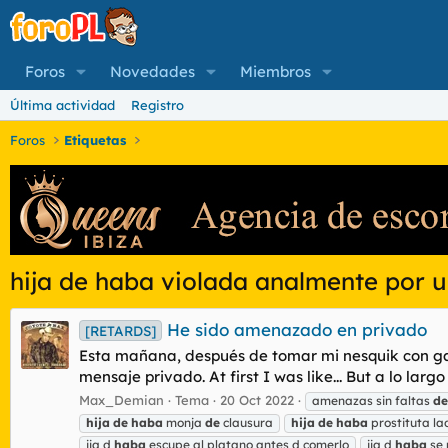
Foros
Novedades
Miembros
Última actividad
Registro
Foros
Etiquetas
hija de haba violada analmente por 
He sido amenazado en privado
[RETARDS]
Esta mañana, después de tomar mi nesquik con gall
mensaje privado. At first I was like... But a lo largo 
Max_Demian
Tema
20 Oct 2022
amenazas sin faltas
de
hija
de
haba
monja
de
clausura
hija
de
haba
prostituta la
ija d
haba
escupe al platano antes d comerlo
ija d
haba
se 