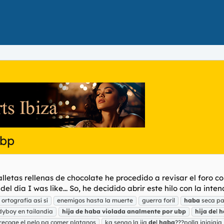
ubp
etas rellenas de chocolate he procedido a revisar el foro co
del día I was like... So, he decidido abrir este hilo con la intenc
ortografía así sí
enemigos hasta la muerte
guerra foril
haba
seca pa
dyboy en tailandia
hija
de
haba
violada
analmente
por
ubp
hija
de
l
h
recoge el pelo pa comer platanos
ka senao la ija
de
l
haba
???polla jajajaja