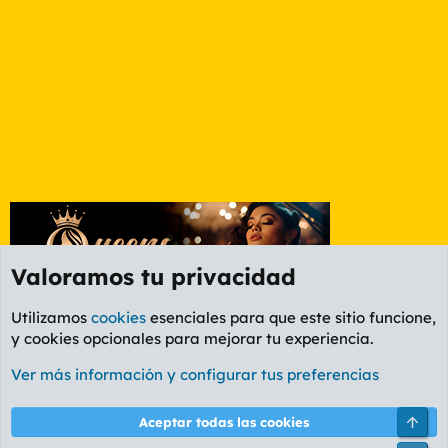
Valoramos tu privacidad
Utilizamos
cookies
esenciales para que este sitio funcione,
y cookies opcionales para mejorar tu experiencia.
Etiquetas
Ver más información y configurar tus preferencias
Cookies
PL OLDSTYLE AMARILLO
Cambiar fuente
Español (ES)
Arri
Aceptar todas las cookies
Contáctanos
Términos y reglas
Política de privacidad
Ayuda
R