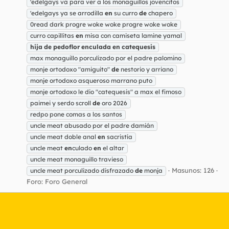
'edelgays va para ver a los monaguillos jovencitos
'edelgays ya se arrodilla
en
su curro
de
chapero
0read dark progre woke woke progre woke woke
curro capillitas
en
misa con camiseta lamine yamal
hija
de
pedoflor
enculada
en
catequesis
max monaguillo porculizado por el padre palomino
monje ortodoxo "amiguito"
de
nestorio y arriano
monje ortodoxo asqueroso marrano puto
monje ortodoxo le dio "catequesis" a max el fimoso
paimei y serdo scroll
de
oro 2026
redpo pone comas a los santos
uncle meat abusado por el padre damián
uncle meat doble anal
en
sacristía
uncle meat
en
culado
en
el altar
uncle meat monaguillo travieso
Masunos: 126
uncle meat porculizado disfrazado
de
monja
Foro:
Foro General