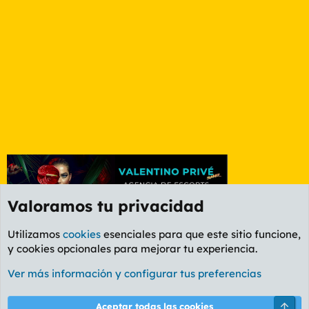
Valoramos tu privacidad
Utilizamos
cookies
esenciales para que este sitio funcione,
y cookies opcionales para mejorar tu experiencia.
Etiquetas
Ver más información y configurar tus preferencias
Cookies
PL OLDSTYLE AMARILLO
Cambiar fuente
Español (ES)
Arri
Aceptar todas las cookies