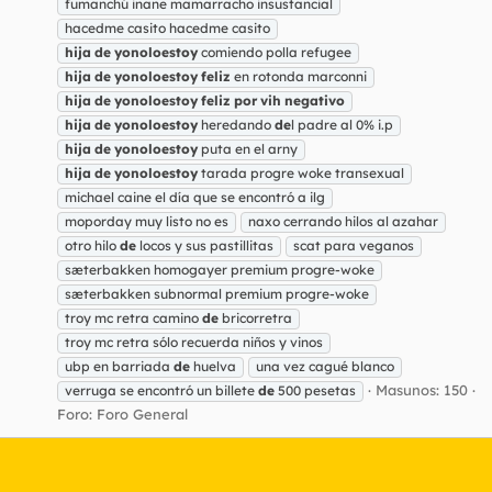
fumanchú inane mamarracho insustancial
hacedme casito hacedme casito
hija
de
yonoloestoy
comiendo polla refugee
hija
de
yonoloestoy
feliz
en rotonda marconni
hija
de
yonoloestoy
feliz
por
vih
negativo
hija
de
yonoloestoy
heredando
de
l padre al 0% i.p
hija
de
yonoloestoy
puta en el arny
hija
de
yonoloestoy
tarada progre woke transexual
michael caine el día que se encontró a ilg
moporday muy listo no es
naxo cerrando hilos al azahar
otro hilo
de
locos y sus pastillitas
scat para veganos
sæterbakken homogayer premium progre-woke
sæterbakken subnormal premium progre-woke
troy mc retra camino
de
bricorretra
troy mc retra sólo recuerda niños y vinos
ubp en barriada
de
huelva
una vez cagué blanco
Masunos: 150
verruga se encontró un billete
de
500 pesetas
Foro:
Foro General