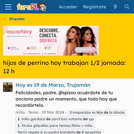
Acceder
Regístrate
Etiquetas
hijos de perrino hoy trabajan 1/2 jornada:
12 h
Hoy es 19 de Marzo, Trujamán
Felicidades, padre. @spizoo acuérdate de tu
anciano padre un momento, que todo hay que
recordártelo.
miliu
Tema
19 Mar 2024
0 moporday es
h
ijo
de
la idiocia
1
. miliu gordaco
de
carril bici votante
de
l pp
1
. títulos gilipollas para temas/
h
ilos = miliu
ferris regala a su padre bonoloto
de
8 apuestas