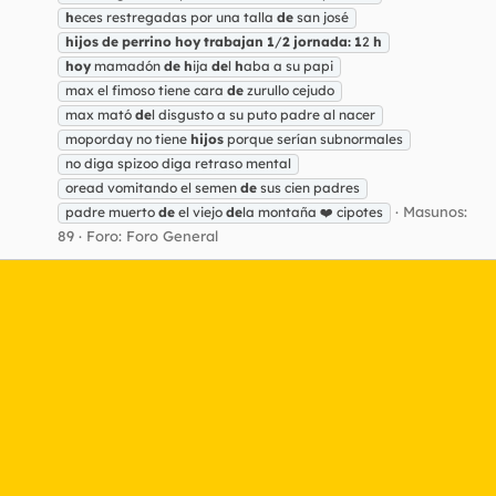
h
eces restregadas por una talla
de
san josé
hijos
de
perrino
hoy
trabajan
1
/
2
jornada:
1
2
h
hoy
mamadón
de
h
ija
de
l
h
aba a su papi
max el fimoso tiene cara
de
zurullo cejudo
max mató
de
l disgusto a su puto padre al nacer
moporday no tiene
hijos
porque serían subnormales
no diga spizoo diga retraso mental
oread vomitando el semen
de
sus cien padres
Masunos:
padre muerto
de
el viejo
de
la montaña ❤️ cipotes
89
Foro:
Foro General