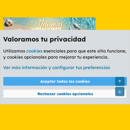
Valoramos tu privacidad
Utilizamos
cookies
esenciales para que este sitio funcione,
y cookies opcionales para mejorar tu experiencia.
Etiquetas
Ver más información y configurar tus preferencias
Cookies
PL OLDSTYLE AMARILLO
Cambiar fuente
Español (ES)
Arri
Aceptar todas las cookies
Contáctanos
Términos y reglas
Política de privacidad
Ayuda
R
Pie
S
Rechazar cookies opcionales
S
®
Community platform by XenForo
© 2010-2026 XenForo Ltd.