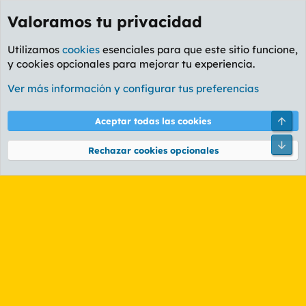
Valoramos tu privacidad
Utilizamos
cookies
esenciales para que este sitio funcione,
y cookies opcionales para mejorar tu experiencia.
Etiquetas
Ver más información y configurar tus preferencias
Cookies
PL OLDSTYLE AMARILLO
Cambiar fuente
Español (ES)
Arri
Aceptar todas las cookies
Contáctanos
Términos y reglas
Política de privacidad
Ayuda
R
Pie
S
Rechazar cookies opcionales
S
®
Community platform by XenForo
© 2010-2026 XenForo Ltd.