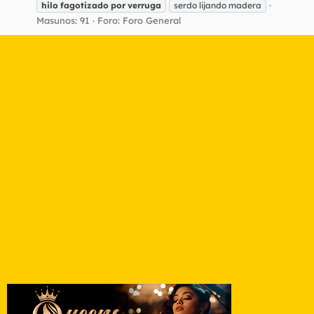
hilo
fagotizado
por
verruga
serdo lijando madera
Masunos: 91
Foro:
Foro General