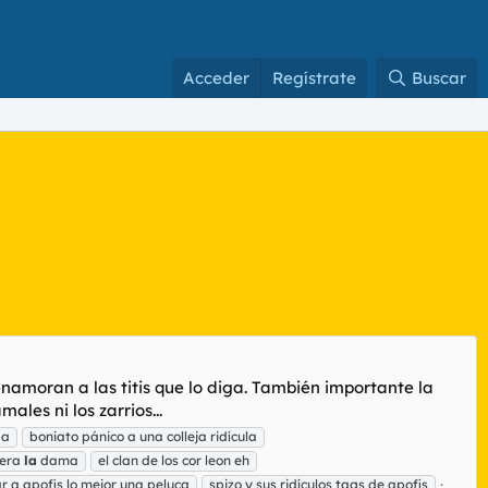
Acceder
Regístrate
Buscar
enamoran a las titis que lo diga. También importante la
les ni los zarrios...
da
boniato pánico a una colleja ridícula
iera
la
dama
el clan de los cor leon eh
 a apofis lo mejor una peluca
spizo y sus ridículos tags de apofis