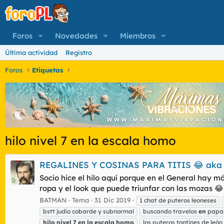
Foros
Novedades
Miembros
Última actividad
Registro
Foros
Etiquetas
hilo nivel 7 en la escala homo
REGALINES Y COSINAS PARA TITIS 😂 aka
Socio hice el hilo aquí porque en el General hay m
ropa y el look que puede triunfar con las mozas 😂
BATMAN
Tema
31 Dic 2019
1 chat de puteros leoneses
bstt judío cobarde y subnormal
buscando travelos
en
papa
hilo
nivel
7
en
la
escala
homo
los puteros tontines de león