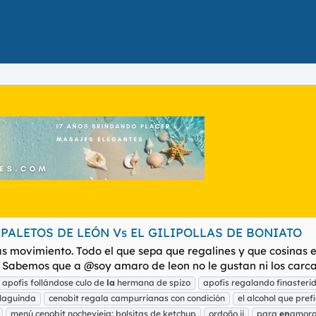
 PALETOS DE LEÓN Vs EL GILIPOLLAS DE BONIATO
ás movimiento. Todo el que sepa que regalines y que cosinas 
 Sabemos que a @soy amaro de leon no le gustan ni los carcama
apofis follándose culo de
la
hermana de spizo
apofis regalando finasteri
laguinda
cenobit regala campurrianas con condición
el alcohol que pref
menú cenobit nochevieja: bolsitas de ketchup
ordoño ii
para
en
amorar