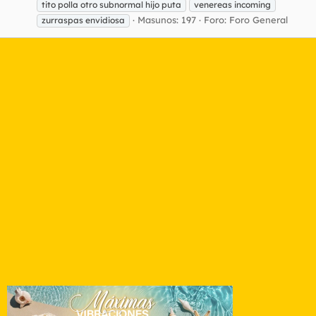
tito polla otro subnormal hijo puta
venereas incoming
Masunos: 197
Foro:
Foro General
zurraspas envidiosa