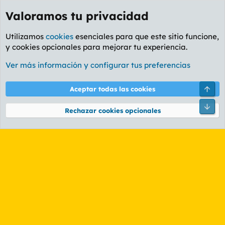
Valoramos tu privacidad
Utilizamos
cookies
esenciales para que este sitio funcione,
y cookies opcionales para mejorar tu experiencia.
Etiquetas
Ver más información y configurar tus preferencias
Cookies
PL OLDSTYLE AMARILLO
Cambiar fuente
Español (ES)
Arri
Aceptar todas las cookies
Contáctanos
Términos y reglas
Política de privacidad
Ayuda
R
Pie
S
Rechazar cookies opcionales
S
®
Community platform by XenForo
© 2010-2026 XenForo Ltd.