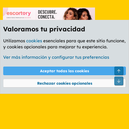
Valoramos tu privacidad
Utilizamos
cookies
esenciales para que este sitio funcione,
y cookies opcionales para mejorar tu experiencia.
Etiquetas
Ver más información y configurar tus preferencias
Cookies
PL OLDSTYLE AMARILLO
Cambiar fuente
Español (ES)
Arri
Aceptar todas las cookies
Contáctanos
Términos y reglas
Política de privacidad
Ayuda
R
Pie
S
Rechazar cookies opcionales
S
®
Community platform by XenForo
© 2010-2026 XenForo Ltd.