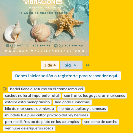
No sé quién es el tal torito. Ni lo sé ni tengo interés en saberlo.
Alguien que se pone esas BABUCHAS y ese PEINADO DE
IMBECIL no merece que gaste un Kb de memoría en
recordarlo.
Tampoco sé quienes son ese elenco de PUTAS Y MARICONES
ciclados y siliconados.
Por lo que a mi respecta todos los mencionados pueden
fenecer carmomidos por el sidra y la lepra que no pestañearé.
Al contrario, celebraré el ahorro de oxígeno y de subvenciones
por minusvalía que supone la desaparición de todos esos
Último
1 de 4
Sig.
sujetos.
Debes iniciar sesión o registrarte para responder aquí.
E
bedel tiene a saturno en el cromosoma xxi
t
cachas natural impotente total
con franco los gays eran maricones
i
estaire está menopausico
hediondo subnormal
q
hilo de mariconas de mierda
hombres pollas y siamesas
u
mundele fue puericultor privado del rey herodes
e
t
perrino disfrazao de pluto en los columpios
ser como de corcho
a
ver nube de etiquetas rosas
s