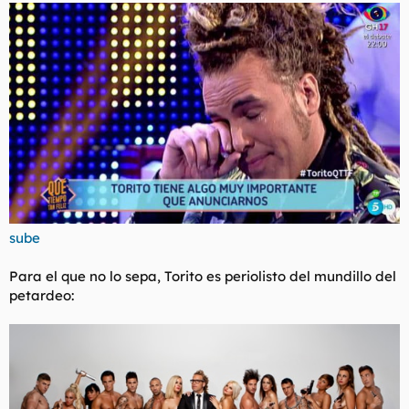
l
i
t
o
e
m
a
sube
Para el que no lo sepa, Torito es periolisto del mundillo del
petardeo: