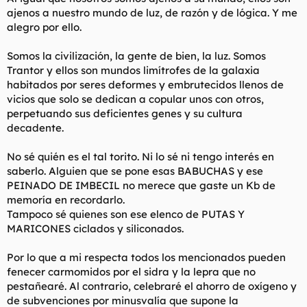
ajenos a nuestro mundo de luz, de razón y de lógica. Y me
alegro por ello.
Somos la civilización, la gente de bien, la luz. Somos
Trantor y ellos son mundos limítrofes de la galaxia
habitados por seres deformes y embrutecidos llenos de
vicios que solo se dedican a copular unos con otros,
perpetuando sus deficientes genes y su cultura
subir imagenes
decadente.
Periolisto y cómo diría un paisano de la Ejàña profunda "UN
No sé quién es el tal torito. Ni lo sé ni tengo interés en
PEDASO DE MARICÓN"
saberlo. Alguien que se pone esas BABUCHAS y ese
PEINADO DE IMBECIL no merece que gaste un Kb de
Pues bien:
memoría en recordarlo.
Tampoco sé quienes son ese elenco de PUTAS Y
MARICONES ciclados y siliconados.
Por lo que a mi respecta todos los mencionados pueden
fenecer carmomidos por el sidra y la lepra que no
pestañearé. Al contrario, celebraré el ahorro de oxígeno y
de subvenciones por minusvalía que supone la