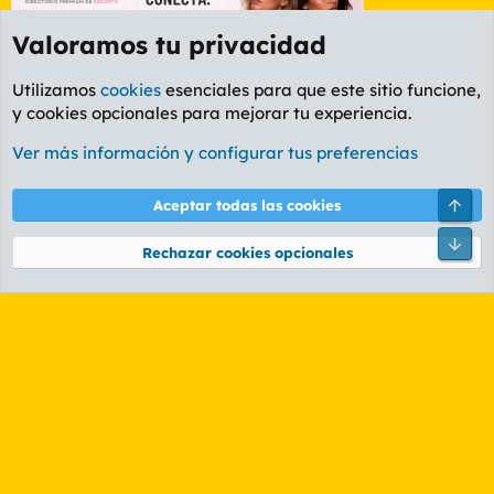
Valoramos tu privacidad
Utilizamos
cookies
esenciales para que este sitio funcione,
y cookies opcionales para mejorar tu experiencia.
Foro General
Ver más información y configurar tus preferencias
Cookies
PL OLDSTYLE AMARILLO
Cambiar fuente
Español (ES)
Aceptar todas las cookies
Contáctanos
Términos y reglas
Política de privacidad
Ayuda
R
S
Rechazar cookies opcionales
S
®
Community platform by XenForo
© 2010-2026 XenForo Ltd.