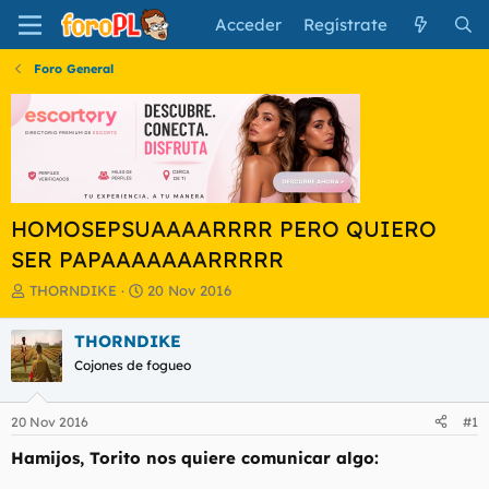
Acceder
Regístrate
Foro General
HOMOSEPSUAAAARRRR PERO QUIERO
SER PAPAAAAAAARRRRR
I
F
THORNDIKE
20 Nov 2016
n
e
i
c
THORNDIKE
c
h
Cojones de fogueo
i
a
a
d
d
e
20 Nov 2016
#1
o
i
r
n
Hamijos, Torito nos quiere comunicar algo:
d
i
e
c