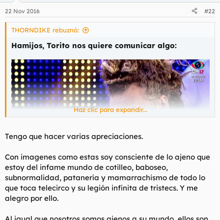
22 Nov 2016
#22
THORNDIKE rebuznó:
Hamijos, Torito nos quiere comunicar algo:
Haz clic para expandir...
Tengo que hacer varias apreciaciones.
Con imagenes como estas soy consciente de lo ajeno que
estoy del infame mundo de cotilleo, baboseo,
subnormalidad, patanería y mamarrachismo de todo lo
sube
que toca telecirco y su legión infinita de tristecs. Y me
alegro por ello.
Al igual que nosotros somos ajenos a su mundo, ellos son