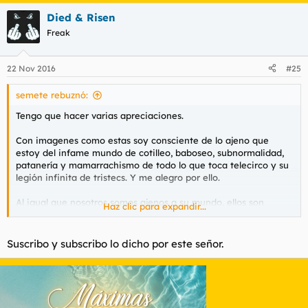
sube
Died & Risen
Freak
22 Nov 2016
#25
semete rebuznó:
Tengo que hacer varias apreciaciones.
Con imagenes como estas soy consciente de lo ajeno que
estoy del infame mundo de cotilleo, baboseo, subnormalidad,
patanería y mamarrachismo de todo lo que toca telecirco y su
legión infinita de tristecs. Y me alegro por ello.
Al igual que nosotros somos ajenos a su mundo, ellos son
Haz clic para expandir...
ajenos a nuestro mundo de luz, de razón y de lógica. Y me
alegro por ello.
Suscribo y subscribo lo dicho por este señor.
Somos la civilización, la gente de bien, la luz. Somos Trantor y
ellos son mundos limítrofes de la galaxia habitados por seres
deformes y embrutecidos llenos de vicios que solo se dedican
a copular unos con otros, perpetuando sus deficientes genes y
su cultura decadente.