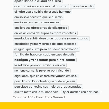
apatrullando la ciudad en el alsa
ario ario ario ario encima del armario
be water emilio
el haba usa a su hija de escudo humano
emilio sólo necesita que le quieran
emilio va con teo a cazar menas
emilio
y
sus abrecartas de aliexpress
en los asientos del supra siempre va detrás
ensaladas subiéndose a un taburete
y
amenazando
ensaladas
y
elmo
y
coraza de lana escocesa
es igual que curro
pero
en neonazi corchopán
familia del haba censada en casa de putis
hooligan
y
vendelanas
pero
hintelectual
la salchica peleona. emilio`s version
no tiene carnet b
pero
va pontificando
oiga lopd? que en er foro me
y
aman emilio :'(
pardillos bailándole el agua al doblajerseis
petrolaco patrocina sus mejores bravuconadas
que te meto con lo muñone sole
tyler durden con pezuñas
Masunos: 188
Foro:
Foro General