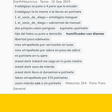
DarthMauricius
Tema
10 Sep 2019
0 edelgays se pone a 4 para que lo enculen
0 edelgays te la mama si le llevas en patinete
1. el_socio_de_diego = antológico monguer
1. el_socio_de_diego = subnormal de manual
don pimpón>>dom perignon
espinete>>patinete
hija del haba su puta a domicilio
humificador
con
diarrea
libertad para edelweiss
max atropellado por carricoche sin luces
max atropellado por cebra en paso de cebra
mi patinete en tu ojete
oread dark imbécil me cago en tu puta madre
oread dark saco de mierda
oreod dark lleva al doraemon e patinete
tebas atropellado por 270 patinetes
Masunos: 314
Foro:
Foro
ucam mierda
con
o sin patinete
General