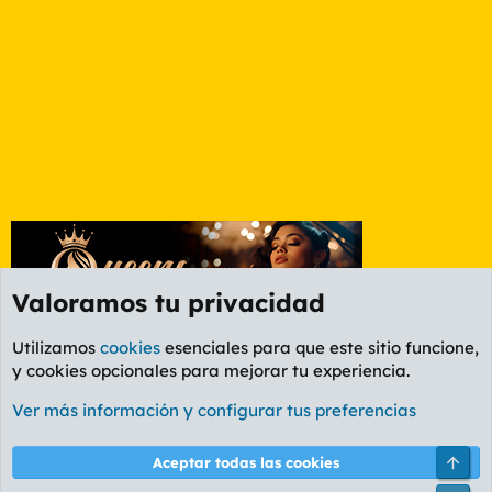
Valoramos tu privacidad
Utilizamos
cookies
esenciales para que este sitio funcione,
y cookies opcionales para mejorar tu experiencia.
Etiquetas
Ver más información y configurar tus preferencias
Cookies
PL OLDSTYLE AMARILLO
Cambiar fuente
Español (ES)
Arri
Aceptar todas las cookies
Contáctanos
Términos y reglas
Política de privacidad
Ayuda
R