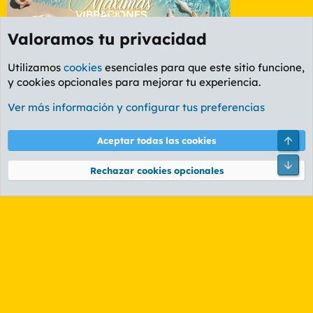
Valoramos tu privacidad
Utilizamos
cookies
esenciales para que este sitio funcione,
y cookies opcionales para mejorar tu experiencia.
Etiquetas
Ver más información y configurar tus preferencias
Cookies
PL OLDSTYLE AMARILLO
Cambiar fuente
Español (ES)
Arri
Aceptar todas las cookies
Contáctanos
Términos y reglas
Política de privacidad
Ayuda
R
Pie
S
Rechazar cookies opcionales
S
®
Community platform by XenForo
© 2010-2026 XenForo Ltd.