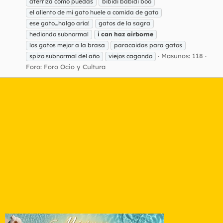
aterriza como puedas
bibidi babidi boo
el aliento de mi gato huele a comida de gato
ese gato…halgo aría!
gatos de la sagra
hediondo subnormal
i
can
haz
airborne
los gatos mejor a la brasa
paracaidas para gatos
Masunos: 118
spizo subnormal del año
viejos cagando
Foro:
Foro Ocio y Cultura