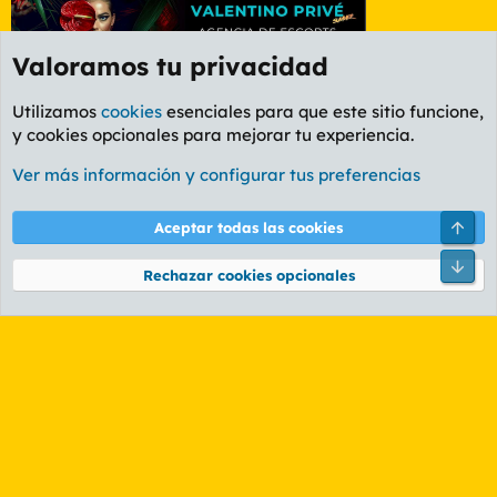
Valoramos tu privacidad
Utilizamos
cookies
esenciales para que este sitio funcione,
y cookies opcionales para mejorar tu experiencia.
Etiquetas
Ver más información y configurar tus preferencias
Cookies
PL OLDSTYLE AMARILLO
Cambiar fuente
Español (ES)
Arri
Aceptar todas las cookies
Contáctanos
Términos y reglas
Política de privacidad
Ayuda
R
Pie
S
Rechazar cookies opcionales
S
®
Community platform by XenForo
© 2010-2026 XenForo Ltd.