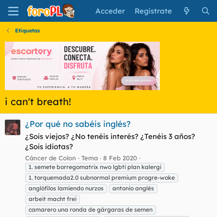
Acceder
Regístrate
Etiquetas
i can't breath!
¿Por qué no sabéis inglés?
¿Sois viejos? ¿No tenéis interés? ¿Tenéis 3 años?
¿Sois idiotas?
Cáncer de Colon
Tema
8 Feb 2020
1. semete borregomatrix nwo lgbti plan kalergi
1. torquemada2.0 subnormal premium progre-woke
anglófilos lamiendo nurzos
antonio anglés
arbeit macht frei
camarero una ronda de gárgaras de semen