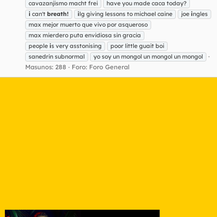
cavazanjismo macht frei
have you made caca today?
i
can't
breath!
i
lg giving lessons to michael caine
joe
i
ngles
max mejor muerto que vivo por asqueroso
max mierdero puta envidiosa sin gracia
people
i
s very asstonising
poor little guait boi
sanedrin subnormal
yo soy un mongol un mongol un mongol
Masunos: 288
Foro:
Foro General