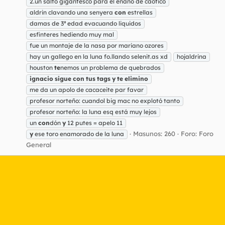
2.un salto gigantesco para el enano de caótico
aldrin clavando una senyera
con
estrellas
damas de 3ª edad evacuando liquidos
esfinteres hediendo muy mal
fue un montaje de la nasa por mariano ozores
hay un gallego en la luna fo.llando selenit.as xd
hojaldrina
houston
te
nemos un problema de quebrados
ignacio
sigue
con
tus
tags
y
te
elimino
me da un apolo de cacaceite par favar
profesor norteño: cuandol big mac no explotó tanto
profesor norteño: la luna esq está muy lejos
un
con
dón
y
12 putes = apelo 11
Masunos: 260
Foro:
Foro
y
ese toro enamorado de la luna
General