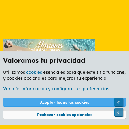
Valoramos tu privacidad
Utilizamos
cookies
esenciales para que este sitio funcione,
y cookies opcionales para mejorar tu experiencia.
Etiquetas
Ver más información y configurar tus preferencias
Cookies
PL OLDSTYLE AMARILLO
Cambiar fuente
Español (ES)
Arri
Aceptar todas las cookies
Contáctanos
Términos y reglas
Política de privacidad
Ayuda
R
Pie
S
Rechazar cookies opcionales
S
®
Community platform by XenForo
© 2010-2026 XenForo Ltd.