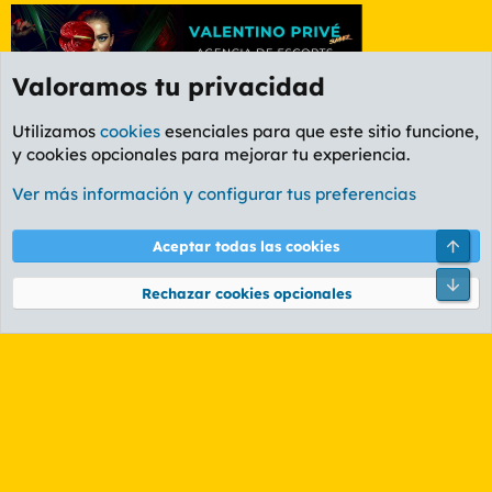
Valoramos tu privacidad
Utilizamos
cookies
esenciales para que este sitio funcione,
y cookies opcionales para mejorar tu experiencia.
Etiquetas
Ver más información y configurar tus preferencias
Cookies
PL OLDSTYLE AMARILLO
Cambiar fuente
Español (ES)
Arri
Aceptar todas las cookies
Contáctanos
Términos y reglas
Política de privacidad
Ayuda
R
Pie
S
Rechazar cookies opcionales
S
®
Community platform by XenForo
© 2010-2026 XenForo Ltd.