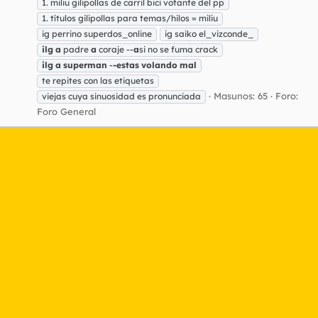
1. miliu gilipollas de carril bici votante del pp
1. títulos gilipollas para temas/hilos = miliu
ig perrino superdos_online
ig saiko el_vizconde_
ilg
a
padre
a
coraje --
a
si no se fuma crack
ilg
a
superman
-
-estas
volando
mal
te repites con las etiquetas
Masunos: 65
Foro:
viejas cuya sinuosidad es pronunciada
Foro General