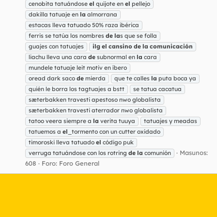
cenobita tatuándose
el
quijote en
el
pellejo
dakilla tatuaje en
la
almorrana
estacas lleva tatuado 50% raza ibérica
ferris se tatúa los nombres
de
la
s que se folla
guajes con tatuajes
ilg
el
cansino
de
la
comunicación
liachu lleva una cara
de
subnormal en
la
cara
mundele tatuaje leit motiv en íbero
oread dark saco
de
mierda
que te calles
la
puta boca ya
quién le borra los tagtuajes a bstt
se tatua cacatua
sæterbakken travesti apestoso nwo globalista
sæterbakken travesti aterrador nwo globalista
tatoo veera siempre a
la
verita tuuya
tatuajes y meadas
tatuemos a
el
_tormento con un cutter oxidado
timoroski lleva tatuado
el
código puk
Masunos:
verruga tatuándose con los rotring
de
la
comunión
608
Foro:
Foro General