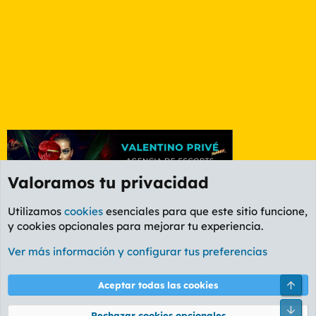
Valoramos tu privacidad
Utilizamos
cookies
esenciales para que este sitio funcione,
y cookies opcionales para mejorar tu experiencia.
Etiquetas
Ver más información y configurar tus preferencias
Cookies
PL OLDSTYLE AMARILLO
Cambiar fuente
Español (ES)
Arri
Aceptar todas las cookies
Contáctanos
Términos y reglas
Política de privacidad
Ayuda
R
Pie
S
Rechazar cookies opcionales