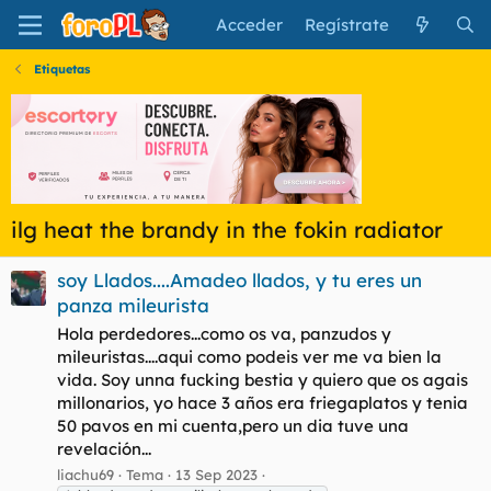
Acceder
Regístrate
Etiquetas
ilg heat the brandy in the fokin radiator
soy Llados....Amadeo llados, y tu eres un
panza mileurista
Hola perdedores...como os va, panzudos y
mileuristas....aqui como podeis ver me va bien la
vida. Soy unna fucking bestia y quiero que os agais
millonarios, yo hace 3 años era friegaplatos y tenia
50 pavos en mi cuenta,pero un dia tuve una
revelación...
liachu69
Tema
13 Sep 2023