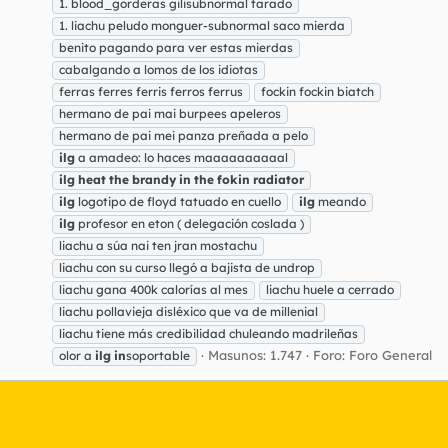
1. blood_gorderas gilisubnormal tarado
1. liachu peludo monguer-subnormal saco mierda
benito pagando para ver estas mierdas
cabalgando a lomos de los idiotas
ferras ferres ferris ferros ferrus
fockin fockin biatch
hermano de pai mai burpees apeleros
hermano de pai mei panza preñada a pelo
ilg
a amadeo: lo haces maaaaaaaaaal
ilg
heat
the
brandy
in
the
fokin
radiator
ilg
logotipo de floyd tatuado en cuello
ilg
meando
ilg
profesor en eton ( delegación coslada )
liachu a súa nai ten jran mostachu
liachu con su curso llegó a bajista de undrop
liachu gana 400k calorías al mes
liachu huele a cerrado
liachu pollavieja disléxico que va de millenial
liachu tiene más credibilidad chuleando madrileñas
Masunos: 1.747
Foro:
Foro General
olor a
ilg
in
soportable