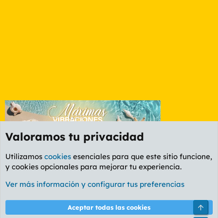
Valoramos tu privacidad
Utilizamos
cookies
esenciales para que este sitio funcione,
y cookies opcionales para mejorar tu experiencia.
Etiquetas
Ver más información y configurar tus preferencias
Cookies
PL OLDSTYLE AMARILLO
Cambiar fuente
Español (ES)
Arri
Aceptar todas las cookies
Contáctanos
Términos y reglas
Política de privacidad
Ayuda