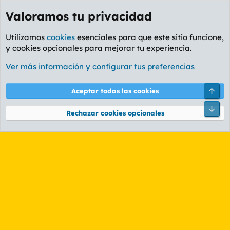
Valoramos tu privacidad
Utilizamos
cookies
esenciales para que este sitio funcione,
y cookies opcionales para mejorar tu experiencia.
Etiquetas
Ver más información y configurar tus preferencias
Cookies
PL OLDSTYLE AMARILLO
Cambiar fuente
Español (ES)
Arri
Aceptar todas las cookies
Contáctanos
Términos y reglas
Política de privacidad
Ayuda
R
Pie
S
Rechazar cookies opcionales
S
®
Community platform by XenForo
© 2010-2026 XenForo Ltd.