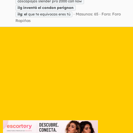
cascapajas slender pro 2000 call now
ilg
inventó
el
condon
perignon
Masunos: 65
Foro:
Foro
ilg
:
el
que te equivocas eres tú
Rapiñas