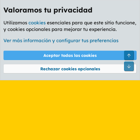
Valoramos tu privacidad
Utilizamos
cookies
esenciales para que este sitio funcione,
y cookies opcionales para mejorar tu experiencia.
Etiquetas
Ver más información y configurar tus preferencias
Cookies
PL OLDSTYLE AMARILLO
Cambiar fuente
Español (ES)
Arri
Aceptar todas las cookies
Contáctanos
Términos y reglas
Política de privacidad
Ayuda
R
Pie
S
Rechazar cookies opcionales
S
®
Community platform by XenForo
© 2010-2026 XenForo Ltd.