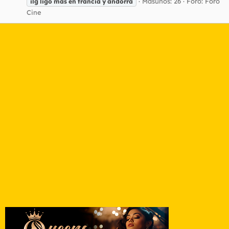
Masunos: 26
Foro:
Foro
ilg
ligó
más
en
francia
y
andorra
Cine