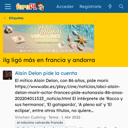
Acceder
Regístrate
Etiquetas
ilg ligó más en francia y andorra
Alain Delon pide la cuenta
El mítico Alain Delon, con 86 años, pide morir.
https://www.abc.es/play/cine/noticias/abci-alain-
delon-morir-actor-frances-pide-eutanasia-86-anos-
202204011523_noticia.html El intérprete de 'Rocco y
sus hermanos', 'El gatopardo', 'A pleno sol' y 'El
eclipse', entre otros títulos, no quiere...
Vinchen Cushing
Tema
1 Abr 2022
el máximo valverde francés