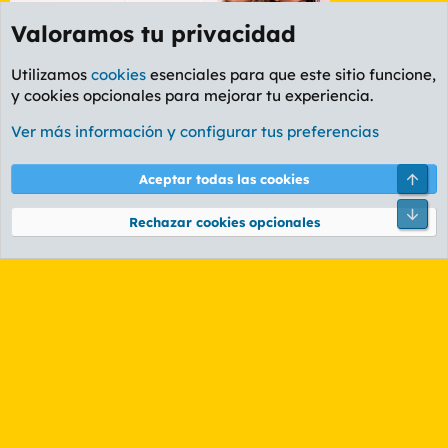
Valoramos tu privacidad
Utilizamos
cookies
esenciales para que este sitio funcione,
y cookies opcionales para mejorar tu experiencia.
Etiquetas
Ver más información y configurar tus preferencias
Cookies
PL OLDSTYLE AMARILLO
Cambiar fuente
Español (ES)
Arri
Aceptar todas las cookies
Contáctanos
Términos y reglas
Política de privacidad
Ayuda
R
Pie
S
Rechazar cookies opcionales
S
®
Community platform by XenForo
© 2010-2026 XenForo Ltd.