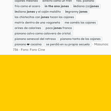
cojones meando
directo como un tren
fdo. pionono
frío como el acero
in
the
ano
jones
in
diana (co)
jones
in
diana
jones
y el cojón maldito
in
granny
jones
los chistecitos con
jones
tocan los cojones
matrix dentro de una vagoneta
me coméis los cojones
orines de colorines
paco
jones
franco
pionono calvo como calavera de cristal.
pionono senescal del retraso
pionono tonto de los cojones
Masunos:
pionono ❤️ cocaína
se perdió en su propia secuela
736
Foro:
Foro Cine