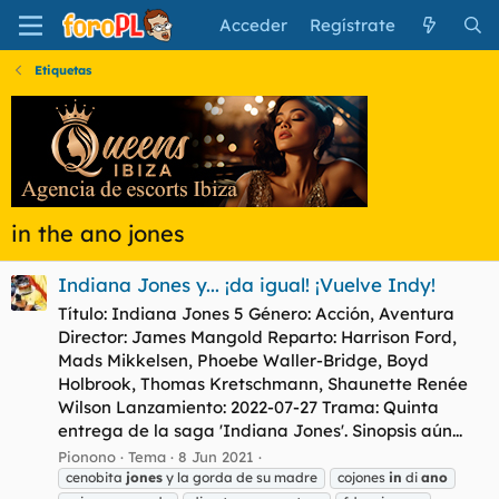
Acceder
Regístrate
Etiquetas
in the ano jones
Indiana Jones y... ¡da igual! ¡Vuelve Indy!
Título: Indiana Jones 5 Género: Acción, Aventura
Director: James Mangold Reparto: Harrison Ford,
Mads Mikkelsen, Phoebe Waller-Bridge, Boyd
Holbrook, Thomas Kretschmann, Shaunette Renée
Wilson Lanzamiento: 2022-07-27 Trama: Quinta
entrega de la saga 'Indiana Jones'. Sinopsis aún...
Pionono
Tema
8 Jun 2021
cenobita
jones
y la gorda de su madre
cojones
in
di
ano