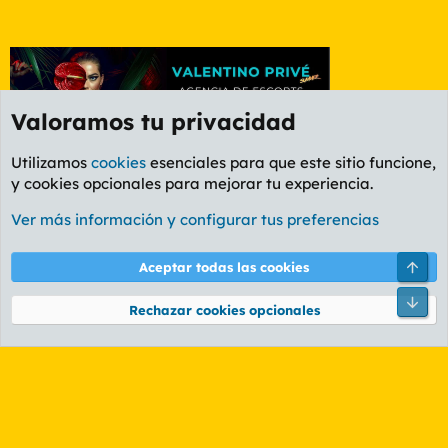
Valoramos tu privacidad
Utilizamos
cookies
esenciales para que este sitio funcione,
y cookies opcionales para mejorar tu experiencia.
Etiquetas
Ver más información y configurar tus preferencias
Cookies
PL OLDSTYLE AMARILLO
Cambiar fuente
Español (ES)
Arri
Aceptar todas las cookies
Contáctanos
Términos y reglas
Política de privacidad
Ayuda
R
Pie
S
Rechazar cookies opcionales
S
®
Community platform by XenForo
© 2010-2026 XenForo Ltd.