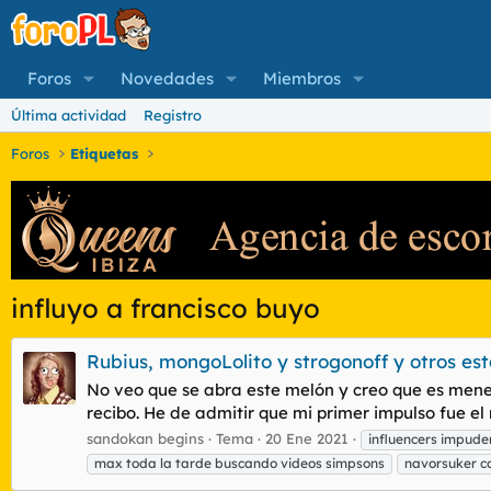
Foros
Novedades
Miembros
Última actividad
Registro
Foros
Etiquetas
influyo a francisco buyo
Rubius, mongoLolito y strogonoff y otros es
No veo que se abra este melón y creo que es menes
recibo. He de admitir que mi primer impulso fue el 
sandokan begins
Tema
20 Ene 2021
influencers impude
max toda la tarde buscando videos simpsons
navorsuker co