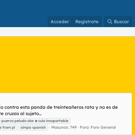
Acceder
Regístrate
Buscar
do contra esta panda de treinteañeros rata y no es de
 cruzas al sujeto...
 puerco peludo olor
a
culo insoportable
Masunos: 749
Foro:
Foro General
e from pl
simpa spanish