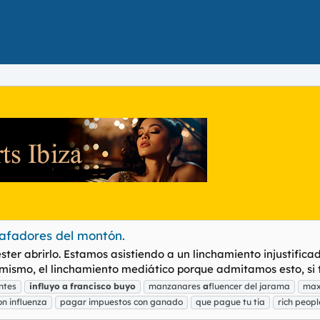
tafadores del montón.
ter abrirlo. Estamos asistiendo a un linchamiento injustifica
mismo, el linchamiento mediático porque admitamos esto, si te
ntes
influyo
a
francisco
buyo
manzanares
a
fluencer del jarama
max
n influenza
pagar impuestos con ganado
que pague tu tia
rich peopl