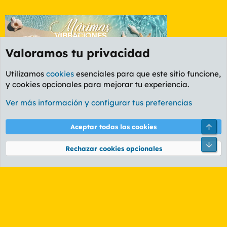
Valoramos tu privacidad
Utilizamos
cookies
esenciales para que este sitio funcione,
y cookies opcionales para mejorar tu experiencia.
Etiquetas
Ver más información y configurar tus preferencias
Cookies
PL OLDSTYLE AMARILLO
Cambiar fuente
Español (ES)
Arri
Aceptar todas las cookies
Contáctanos
Términos y reglas
Política de privacidad
Ayuda
R
Pie
S
Rechazar cookies opcionales
S
®
Community platform by XenForo
© 2010-2026 XenForo Ltd.