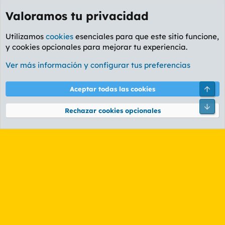
Valoramos tu privacidad
Utilizamos
cookies
esenciales para que este sitio funcione,
y cookies opcionales para mejorar tu experiencia.
Etiquetas
Ver más información y configurar tus preferencias
Cookies
PL OLDSTYLE AMARILLO
Cambiar fuente
Español (ES)
Arri
Aceptar todas las cookies
Contáctanos
Términos y reglas
Política de privacidad
Ayuda
R
Pie
S
Rechazar cookies opcionales
S
®
Community platform by XenForo
© 2010-2026 XenForo Ltd.