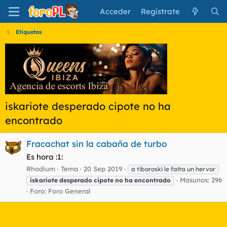
Acceder
Regístrate
Etiquetas
iskariote desperado cipote no ha
encontrado
Fracachat sin la cabaña de turbo
Es hora :1:
Rhodium
Tema
20 Sep 2019
a tiboroski le falta un hervor
Masunos: 296
iskariote
desperado
cipote
no
ha
encontrado
Foro:
Foro General