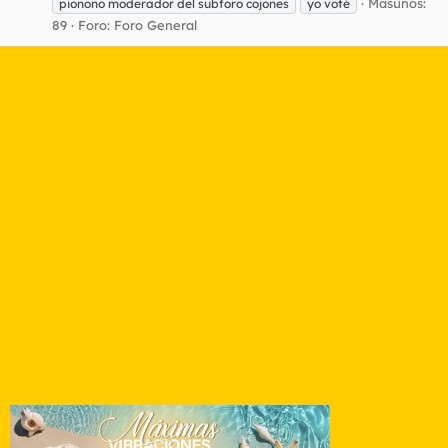
Masunos:
pionono moderador del subforo cojones
yo voté
89
Foro:
Foro General