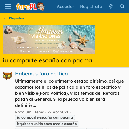
Acceder
Regístrate
Etiquetas
iu comparte escaño con pacma
Habemus foro política
Últimamente el coletímetro estaba altísimo, así que
sacamos los hilos de política a un foro específico y
bien visible(Foro Política), y los temas del Retards
pasan al General. Si la prueba va bien será
definitivo.
Rhodium
Tema
27 Abr 2021
iu
comparte
escaño
con
pacma
izquierda unida saca medio
escaño