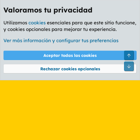
Valoramos tu privacidad
Utilizamos
cookies
esenciales para que este sitio funcione,
y cookies opcionales para mejorar tu experiencia.
Etiquetas
Ver más información y configurar tus preferencias
Cookies
PL OLDSTYLE AMARILLO
Cambiar fuente
Español (ES)
Arri
Aceptar todas las cookies
Contáctanos
Términos y reglas
Política de privacidad
Ayuda
R
Pie
S
Rechazar cookies opcionales
S
®
Community platform by XenForo
© 2010-2026 XenForo Ltd.