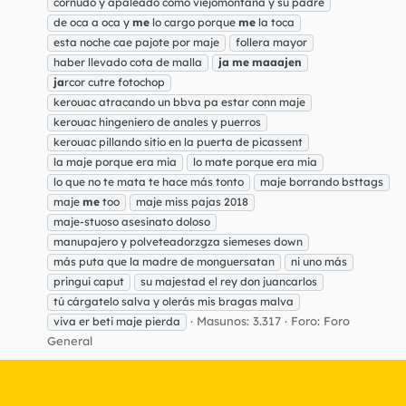
cornudo y apaleado como viejomontaña y su padre
de oca a oca y
me
lo cargo porque
me
la toca
esta noche cae pajote por maje
follera mayor
haber llevado cota de malla
ja
me
maaajen
ja
rcor cutre fotochop
kerouac atracando un bbva pa estar conn maje
kerouac hingeniero de anales y puerros
kerouac pillando sitio en la puerta de picassent
la maje porque era mia
lo mate porque era mia
lo que no te mata te hace más tonto
maje borrando bsttags
maje
me
too
maje miss pajas 2018
maje-stuoso asesinato doloso
manupajero y polveteadorzgza siemeses down
más puta que la madre de monguersatan
ni uno más
pringui caput
su majestad el rey don juancarlos
tú cárgatelo salva y olerás mis bragas malva
Masunos: 3.317
Foro:
Foro
viva er beti maje pierda
General