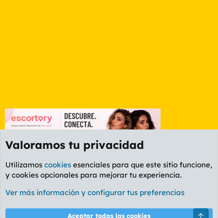
Valoramos tu privacidad
Utilizamos
cookies
esenciales para que este sitio funcione,
y cookies opcionales para mejorar tu experiencia.
Etiquetas
Ver más información y configurar tus preferencias
Cookies
PL OLDSTYLE AMARILLO
Cambiar fuente
Español (ES)
Arri
Aceptar todas las cookies