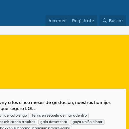
Acceder
Regístrate
Buscar
owny a los cinco meses de gestación, nuestros hamijos
 que seguro LOL...
án del cotolengo
ferris en secuela de mar adentro
os criticando trapitos
gala downtesca
goya<<niño pintor
bakken subnormal premium progre-woke