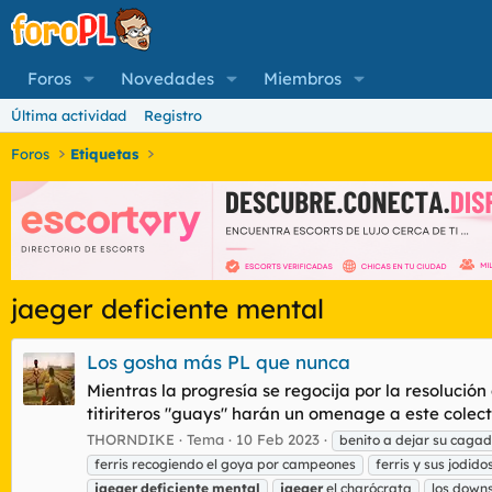
Foros
Novedades
Miembros
Última actividad
Registro
Foros
Etiquetas
jaeger deficiente mental
Los gosha más PL que nunca
Mientras la progresía se regocija por la resolució
titiriteros "guays" harán un omenage a este colect
THORNDIKE
Tema
10 Feb 2023
benito a dejar su cagad
ferris recogiendo el goya por campeones
ferris y sus jodid
jaeger
deficiente
mental
jaeger
el charócrata
los downs 