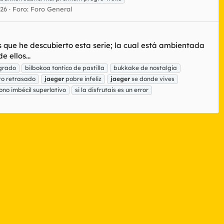
226
Foro:
Foro General
o es que he descubierto esta serie; la cual está ambientada
 ellos...
ngrado
bilbokoa tontico de pastilla
bukkake de nostalgia
to retrasado
jaeger
pobre infeliz
jaeger
se donde vives
ono imbécil superlativo
si la disfrutais es un error