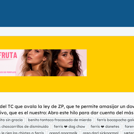
n del TC que avala la ley de ZP, que te permite amasijar un d
ivo, que es el nuestro: Abro este hilo para dar cuenta del más
ita sin gracia
benito tontaco fracasado de mierda
ferris bocapocha gal
os chascarrillos de disminuido
ferris ❤️ dog chow
ferris ❤️ donetes
forer
le rien los chistes a ferris
oread anormalk
oreo darl sicknormal
sæter