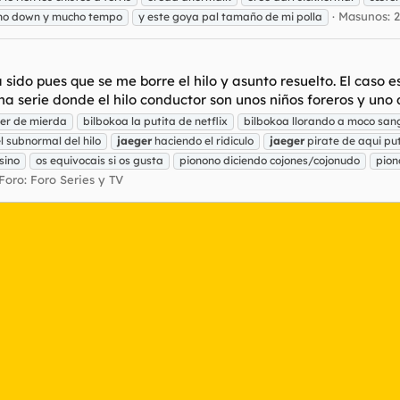
Masunos: 
ho down y mucho tempo
y este goya pal tamaño de mi polla
 ha sido pues que se me borre el hilo y asunto resuelto. El cas
 serie donde el hilo conductor son unos niños foreros y uno de
er de mierda
bilbokoa la putita de netflix
bilbokoa llorando a moco sa
l subnormal del hilo
jaeger
haciendo el ridiculo
jaeger
pirate de aqui pu
sino
os equivocais si os gusta
pionono diciendo cojones/cojonudo
pion
Foro:
Foro Series y TV