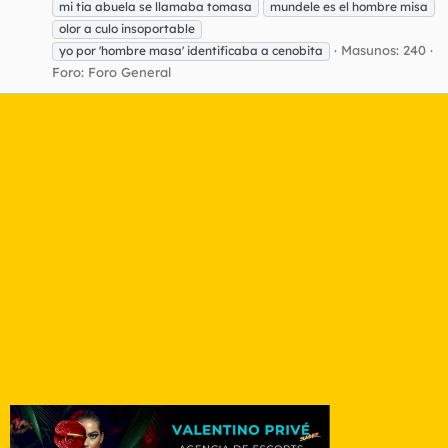
mi tia abuela se llamaba tomasa
mundele es el hombre misa
olor a culo insoportable
Masunos: 240
yo por 'hombre masa' identificaba a cenobita
Foro:
Foro General