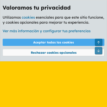
Valoramos tu privacidad
Utilizamos
cookies
esenciales para que este sitio funcione,
y cookies opcionales para mejorar tu experiencia.
Etiquetas
Ver más información y configurar tus preferencias
Cookies
PL OLDSTYLE AMARILLO
Cambiar fuente
Español (ES)
Arri
Aceptar todas las cookies
Contáctanos
Términos y reglas
Política de privacidad
Ayuda
R
Pie
S
Rechazar cookies opcionales
S
®
Community platform by XenForo
© 2010-2026 XenForo Ltd.