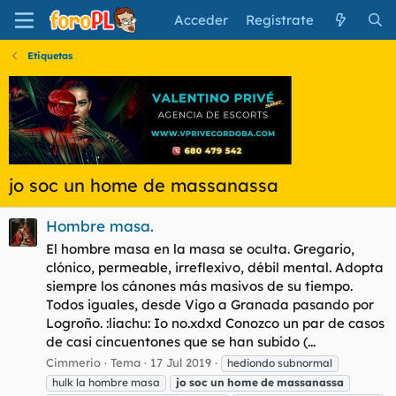
Acceder
Regístrate
Etiquetas
jo soc un home de massanassa
Hombre masa.
El hombre masa en la masa se oculta. Gregario,
clónico, permeable, irreflexivo, débil mental. Adopta
siempre los cánones más masivos de su tiempo.
Todos iguales, desde Vigo a Granada pasando por
Logroño. :liachu: Io no.xdxd Conozco un par de casos
de casi cincuentones que se han subido (...
Cimmerio
Tema
17 Jul 2019
hediondo subnormal
hulk la hombre masa
jo
soc
un
home
de
massanassa