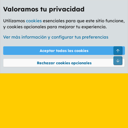
Valoramos tu privacidad
Utilizamos
cookies
esenciales para que este sitio funcione,
y cookies opcionales para mejorar tu experiencia.
Etiquetas
Ver más información y configurar tus preferencias
Cookies
PL OLDSTYLE AMARILLO
Cambiar fuente
Español (ES)
Arri
Aceptar todas las cookies
Contáctanos
Términos y reglas
Política de privacidad
Ayuda
R
Pie
S
Rechazar cookies opcionales
S
®
Community platform by XenForo
© 2010-2026 XenForo Ltd.