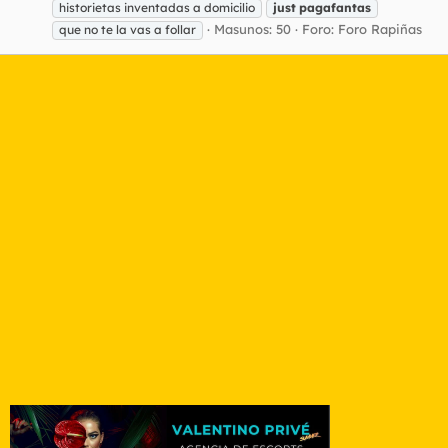
historietas inventadas a domicilio
just
pagafantas
Masunos: 50
Foro:
Foro Rapiñas
que no te la vas a follar