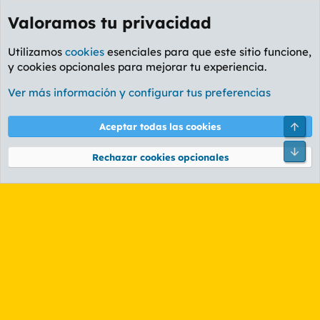
Valoramos tu privacidad
Utilizamos
cookies
esenciales para que este sitio funcione,
y cookies opcionales para mejorar tu experiencia.
Etiquetas
Ver más información y configurar tus preferencias
Cookies
PL OLDSTYLE AMARILLO
Cambiar fuente
Español (ES)
Arri
Aceptar todas las cookies
Contáctanos
Términos y reglas
Política de privacidad
Ayuda
R
Pie
S
Rechazar cookies opcionales
S
®
Community platform by XenForo
© 2010-2026 XenForo Ltd.