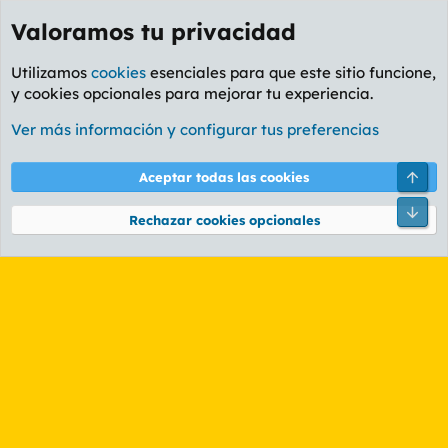
Valoramos tu privacidad
Utilizamos
cookies
esenciales para que este sitio funcione,
y cookies opcionales para mejorar tu experiencia.
Etiquetas
Ver más información y configurar tus preferencias
Cookies
PL OLDSTYLE AMARILLO
Cambiar fuente
Español (ES)
Arri
Aceptar todas las cookies
Contáctanos
Términos y reglas
Política de privacidad
Ayuda
R
Pie
S
Rechazar cookies opcionales
S
®
Community platform by XenForo
© 2010-2026 XenForo Ltd.