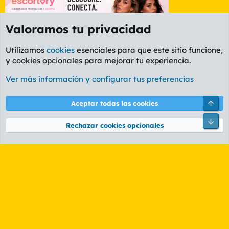
Valoramos tu privacidad
Utilizamos
cookies
esenciales para que este sitio funcione,
y cookies opcionales para mejorar tu experiencia.
Etiquetas
Ver más información y configurar tus preferencias
Cookies
PL OLDSTYLE AMARILLO
Cambiar fuente
Español (ES)
Arri
Aceptar todas las cookies
Contáctanos
Términos y reglas
Política de privacidad
Ayuda
R
Pie
S
Rechazar cookies opcionales
S
®
Community platform by XenForo
© 2010-2026 XenForo Ltd.