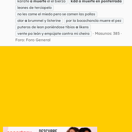
karate
a
muerte
el el bierzo
kdd
a
muerte
en
ponferrada
leones de terciopelo
no les come el miedo pero se comen las pollas
olor
a
brummel y listerine
por la bocachancla muere el pez
puteros de leon poniéndose tibios
a
likens
Masunos: 385
vente pa león y empújate contra mi cheira
Foro:
Foro General