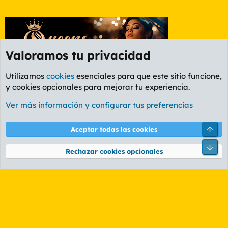
Valoramos tu privacidad
Utilizamos
cookies
esenciales para que este sitio funcione,
y cookies opcionales para mejorar tu experiencia.
Etiquetas
Ver más información y configurar tus preferencias
Cookies
PL OLDSTYLE AMARILLO
Cambiar fuente
Español (ES)
Arri
Aceptar todas las cookies
Contáctanos
Términos y reglas
Política de privacidad
Ayuda
R
Pie
S
Rechazar cookies opcionales
S
®
Community platform by XenForo
© 2010-2026 XenForo Ltd.