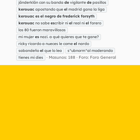
jänderklän con su banda
de
vigilante
de
pasillos
kerouac
apostando que
el
madrid gana la liga
kerouac
es
el
negro
de
frederick
forsyth
kerouac
no sabe
es
cribir ni
el
real ni
el
forero
los 80 fueron maravillosos
mi mujer
es
nazi. a qué quieres que te gane?
ricky ricardo a nueces le come
el
nardo
sabandeño
el
que lo lea
s°ubnorm°al moderando
Masunos: 188
Foro:
Foro General
tienes mi dies