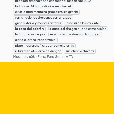
bilbokoa amenazando con dejar el foro desde 2010
britzingen 14 horas diarias en internet
el viejo
del
a montaña graciosito sin gracia
ferris haciendo dragones con un zippo
gran historia y mejores actores
la
casa
de kunta kinte
la
casa
del
cabrón
la
casa
del
dragon que se come rubias
le faltan más negros
max malo que daemon targaryen
olor a cuerazo insoportapla
plato masterchef: dragon comekaleshis
rubia teen almuerzo de dragon
suciohindio chivata
Masunos: 608
Foro:
Foro Series y TV