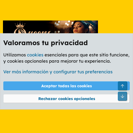
Valoramos tu privacidad
Utilizamos
cookies
esenciales para que este sitio funcione,
y cookies opcionales para mejorar tu experiencia.
Etiquetas
Ver más información y configurar tus preferencias
Cookies
PL OLDSTYLE AMARILLO
Cambiar fuente
Español (ES)
Arri
Aceptar todas las cookies
Contáctanos
Términos y reglas
Política de privacidad
Ayuda
R
Pie
S
Rechazar cookies opcionales
S
®
Community platform by XenForo
© 2010-2026 XenForo Ltd.