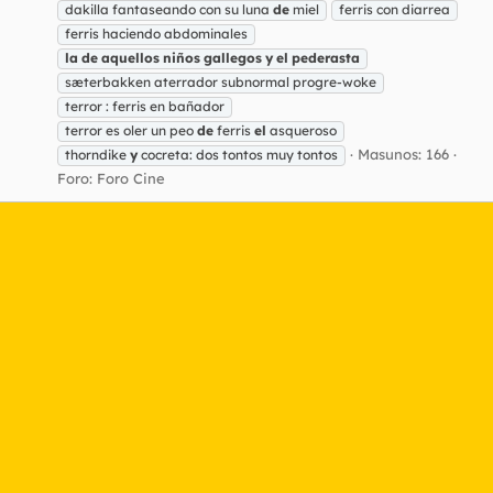
dakilla fantaseando con su luna
de
miel
ferris con diarrea
ferris haciendo abdominales
la
de
aquellos
niños
gallegos
y
el
pederasta
sæterbakken aterrador subnormal progre-woke
terror : ferris en bañador
terror es oler un peo
de
ferris
el
asqueroso
Masunos: 166
thorndike
y
cocreta: dos tontos muy tontos
Foro:
Foro Cine