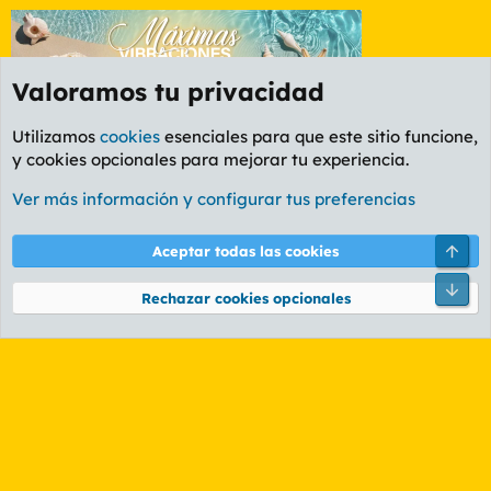
Valoramos tu privacidad
Utilizamos
cookies
esenciales para que este sitio funcione,
y cookies opcionales para mejorar tu experiencia.
Etiquetas
Ver más información y configurar tus preferencias
Cookies
PL OLDSTYLE AMARILLO
Cambiar fuente
Español (ES)
Arri
Aceptar todas las cookies
Contáctanos
Términos y reglas
Política de privacidad
Ayuda
R
Pie
S
Rechazar cookies opcionales
S
®
Community platform by XenForo
© 2010-2026 XenForo Ltd.