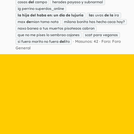
cosas
del
campo
herodes payaso y subnormal
ig perrino superdos_online
la
hija
del
haba
en:
un
día
de
lujuria
la
s uvas
de
la
ira
max
de
mian toma nota
milana bonita has hecho caca hoy?
naxo banea a tus muertos pisoteaos cabron
que no me pises lo sembrao cojones
scat para veganos
Masunos: 42
Foro:
Foro
si fuera morito no fuera
del
ito
General