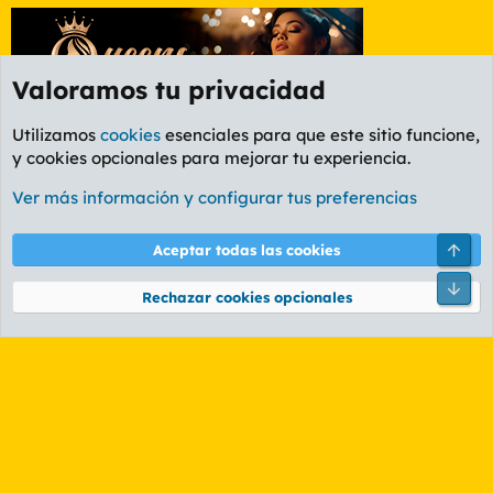
Valoramos tu privacidad
Utilizamos
cookies
esenciales para que este sitio funcione,
y cookies opcionales para mejorar tu experiencia.
Etiquetas
Ver más información y configurar tus preferencias
Cookies
PL OLDSTYLE AMARILLO
Cambiar fuente
Español (ES)
Arri
Aceptar todas las cookies
Contáctanos
Términos y reglas
Política de privacidad
Ayuda
R
Pie
S
Rechazar cookies opcionales
S
®
Community platform by XenForo
© 2010-2026 XenForo Ltd.