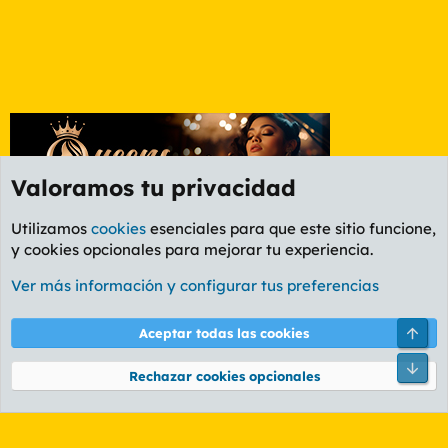
Valoramos tu privacidad
Utilizamos
cookies
esenciales para que este sitio funcione,
y cookies opcionales para mejorar tu experiencia.
Etiquetas
Ver más información y configurar tus preferencias
Cookies
PL OLDSTYLE AMARILLO
Cambiar fuente
Español (ES)
Arri
Aceptar todas las cookies
Contáctanos
Términos y reglas
Política de privacidad
Ayuda
R
Pie
S
Rechazar cookies opcionales
S
®
Community platform by XenForo
© 2010-2026 XenForo Ltd.