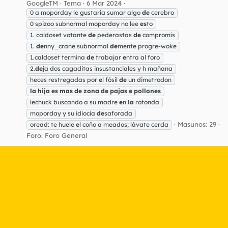
GoogleTM
Tema
6 Mar 2024
0 a moporday le gustaría sumar algo
de
cerebro
0 spizoo subnormal moporday no lee
es
to
1. caldoset votante
de
pederastas
de
compromís
1.
de
nny_crane subnormal
de
mente progre-woke
1.caldoset termina
de
trabajar
e
ntra al foro
2.
de
ja dos cagaditas insustanciales y h mañana
heces restregadas por
e
l fósil
de
un dimetrodon
la
hija
es
mas
de
zona
de
pajas
e
pollones
lechuck buscando a su madre
e
n
la
rotonda
moporday y su idiocia
de
saforada
Masunos: 29
oread: te huele
e
l coño a meados; lávate cerda
Foro:
Foro General