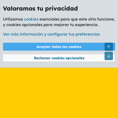
Valoramos tu privacidad
Utilizamos
cookies
esenciales para que este sitio funcione,
y cookies opcionales para mejorar tu experiencia.
Etiquetas
Ver más información y configurar tus preferencias
Cookies
PL OLDSTYLE AMARILLO
Cambiar fuente
Español (ES)
Arri
Aceptar todas las cookies
Contáctanos
Términos y reglas
Política de privacidad
Ayuda
R
Pie
S
Rechazar cookies opcionales
S
®
Community platform by XenForo
© 2010-2026 XenForo Ltd.