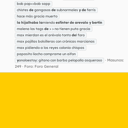
bob pop<<bob sapp
chistes
de
gangosos
de
subnormales
y
de
ferris
hace más gracia muerto
la
hijalhaba
la
miendo
esfínter
de
arevalo
y
bertín
malena los tags
de
> > no tienen puta gracia
max mierdan es el arévalo tonto
de
l foro
max pajillas bolsilleras con crónicas marcianas
max pidiendo a los reyes colonia chispas
papasito liacho comprame un aifon
Masunos:
y
onoloestoy: gitano con barba pelopolla asqueroso
249
Foro:
Foro General