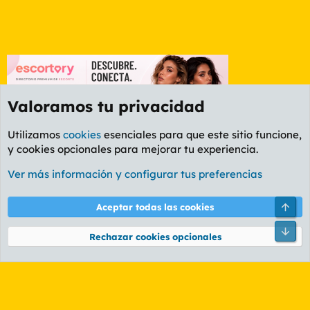
Valoramos tu privacidad
Utilizamos
cookies
esenciales para que este sitio funcione,
y cookies opcionales para mejorar tu experiencia.
Etiquetas
Ver más información y configurar tus preferencias
Cookies
PL OLDSTYLE AMARILLO
Cambiar fuente
Español (ES)
Arri
Aceptar todas las cookies
Contáctanos
Términos y reglas
Política de privacidad
Ayuda
R
Pie
S
Rechazar cookies opcionales
S
®
Community platform by XenForo
© 2010-2026 XenForo Ltd.