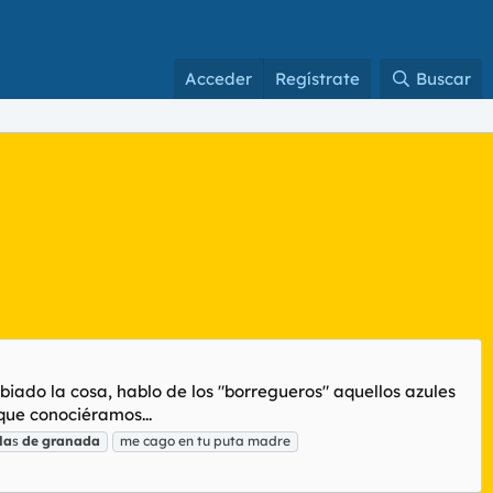
Acceder
Regístrate
Buscar
iado la cosa, hablo de los "borregueros" aquellos azules
que conociéramos...
la
s
de
granada
me cago en tu puta madre