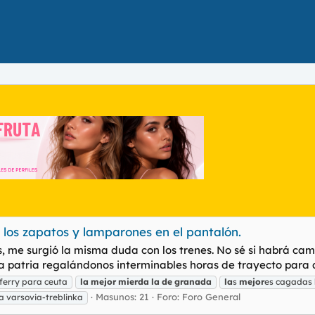
los zapatos y lamparones en el pantalón.
, me surgió la misma duda con los trenes. No sé si habrá camb
sa patria regalándonos interminables horas de trayecto para 
 ferry para ceuta
la
mejor
mierda
la
de
granada
la
s
mejor
es cagadas
Masunos: 21
Foro:
Foro General
a varsovia-treblinka