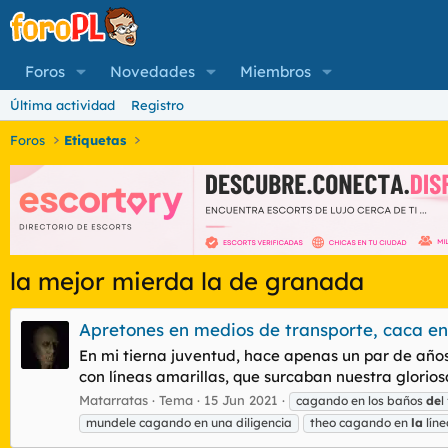
Foros
Novedades
Miembros
Última actividad
Registro
Foros
Etiquetas
la mejor mierda la de granada
Apretones en medios de transporte, caca en 
En mi tierna juventud, hace apenas un par de años
con líneas amarillas, que surcaban nuestra glorio
Matarratas
Tema
15 Jun 2021
cagando en los baños
de
l
mundele cagando en una diligencia
theo cagando en
la
líne